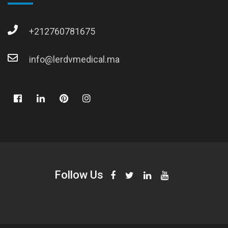
+212760781675
info@lerdvmedical.ma
Follow Us