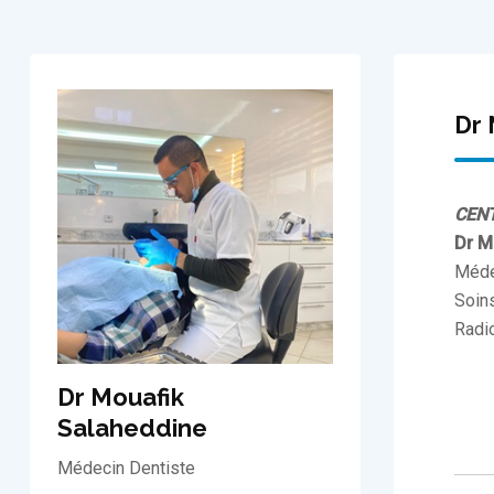
Dr 
CENT
Dr M
Méde
Soin
Radi
Dr Mouafik
Salaheddine
Médecin Dentiste