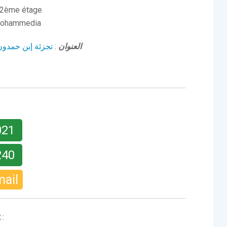
2ème étage
 Mohammedia
تجزئة إبن حمدو
:
العنوان
021
240
mail
x
: