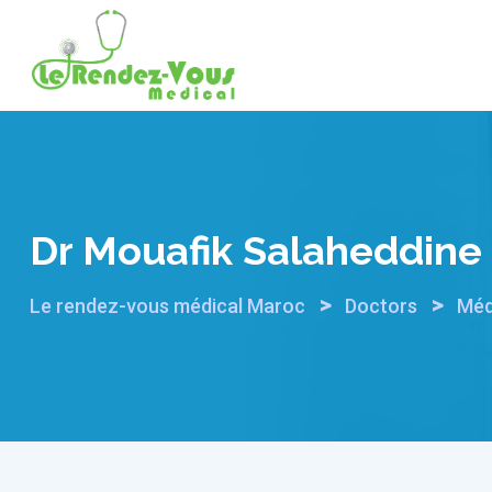
Skip
to
content
Dr Mouafik Salaheddine
>
>
Le rendez-vous médical Maroc
Doctors
Méd