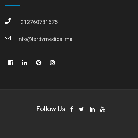
+212760781675
info@lerdvmedical.ma
Follow Us